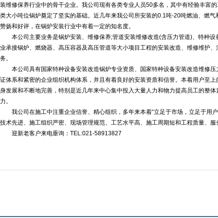
装维修保养行业中的骨干企业。我公司现有各类专业人员50多名，其中有经验丰富的
类大小吨位锅炉奠定了坚实的基础。近几年来我公司所安装的0.1吨-20吨燃油、燃
赞扬和好评，在锅炉安装行业中有着一定的知名度。
本公司主要业务是锅炉安装、维修保养;管道安装维修改造(含压力管道)、特种设备
业承接锅炉、燃烧器、高压容器及高压管道等大小项目工程的安装改造、维修维护、
务。
本公司具有国家特种设备安装改造锅炉专业资质、国家特种设备安装改造维修压力
证体系和紧密的企业组织机构体系，并且有着良好的安装资质和信誉。本着用户至上
身发展和不断地完善，特别是近几年来中心集中投入大量人力和物力提高员工的整体
力。
我公司在施工中注重企业信誉、精心组织，多年来本着“立足于市场，立足于用户
技术先进、施工组织严密、现场管理规范、工艺水平高、施工周期短和工程质量、服
迎新老客户来电垂询：TEL:021-58913827